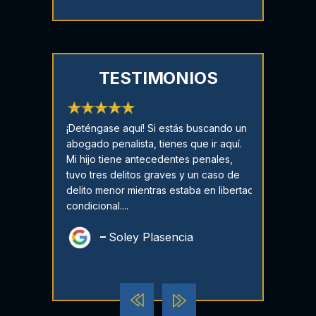
TESTIMONIOS
 una
¡Deténgase aquí! Si estás buscando un
¡CASO DESEST
as!!! Él es el
abogado penalista, tienes que ir aquí.
agradecida! ¡
ed puede
Mi hijo tiene antecedentes penales,
de miedo cad
gar no hay
tuvo tres delitos graves y un caso de
Dustan perso
mpre está ahí
delito menor mientras estaba en libertad
tranquilizó! É
r pregunta o
condicional....
del camino ...
Soley Plasencia
Dest