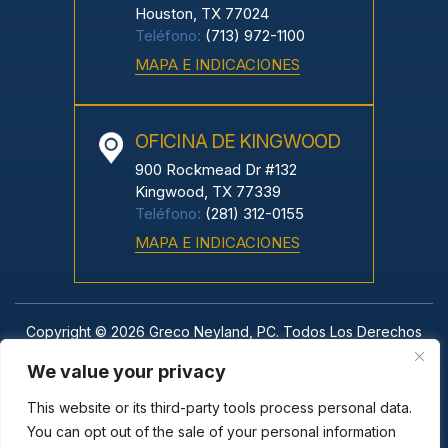
Houston, TX 77024
Teléfono:
(713) 972-1100
MAPA E INDICACIONES
OFICINA DE KINGWOOD
900 Rockmead Dr #132
Kingwood, TX 77339
Teléfono:
(281) 312-0155
MAPA E INDICACIONES
Copyright © 2026 Greco Neyland, PC. Todos Los Derechos
Reservados.
We value your privacy
|
|
Descargo De Responsabilidad
Mapa Del Sitio
Política De Privacidad
This website or its third-party tools process personal data.
You can opt out of the sale of your personal information
*Las Imágenes Se Obtienen Bajo Licencia De Canva Y Otros