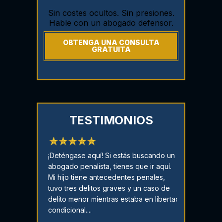
Sin costes ocultos. Sin presiones.
Hable con un abogado defensor.
OBTENGA UNA CONSULTA
GRATUITA
TESTIMONIOS
 una
¡Deténgase aquí! Si estás buscando un
¡CASO DESEST
as!!! Él es el
abogado penalista, tienes que ir aquí.
agradecida! ¡
ed puede
Mi hijo tiene antecedentes penales,
de miedo cad
gar no hay
tuvo tres delitos graves y un caso de
Dustan perso
mpre está ahí
delito menor mientras estaba en libertad
tranquilizó! É
r pregunta o
condicional....
del camino ...