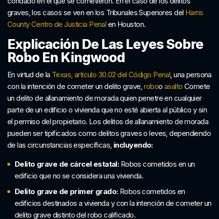
condado en el que se cometieron. En el caso de los delitos
graves, los casos se ven en los Tribunales Superiores del
Harris
County Centro de Justicia Penal
en Houston.
Explicación De Las Leyes Sobre
Robo En Kingwood
En virtud de la
Texas, artículo 30.02 del Código Penal
, una persona
con la intención de cometer un delito grave,
robo
o
asalto
Comete
un delito de allanamiento de morada quien penetre en cualquier
parte de un edificio o vivienda que no esté abierta al público y sin
el permiso del propietario. Los delitos de allanamiento de morada
pueden ser tipificados como delitos graves o leves, dependiendo
de las circunstancias específicas,
incluyendo:
Delito grave de cárcel estatal:
Robos cometidos en un
edificio que no se considera una vivienda.
Delito grave de primer grado:
Robos cometidos en
edificios destinados a vivienda y con la intención de cometer un
delito grave distinto del robo calificado.