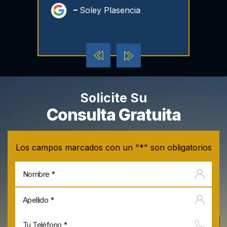
Soley Plasencia
Dest
Solicite Su
Consulta Gratuita
Los campos marcados con un "*" son obligatorios
No
Apel