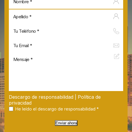
Apel
Descargo de responsabilidad
|
Política de
privacidad
He leído el descargo de responsabilidad
*
Enviar ahora