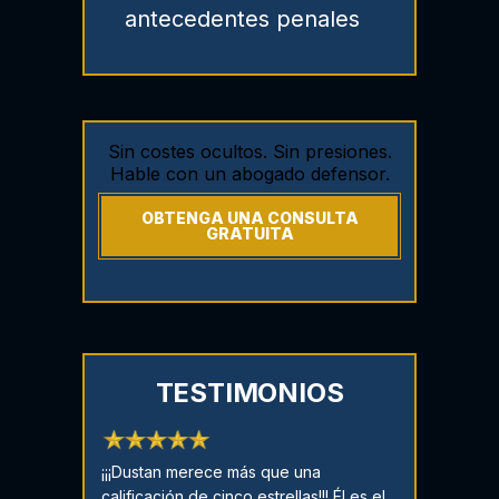
antecedentes penales
Sin costes ocultos. Sin presiones.
Hable con un abogado defensor.
OBTENGA UNA CONSULTA
GRATUITA
TESTIMONIOS
 son enviados
¡¡¡Dustan merece más que una
¡Deténgase aq
de la ciudad!
calificación de cinco estrellas!!! Él es el
abogado penal