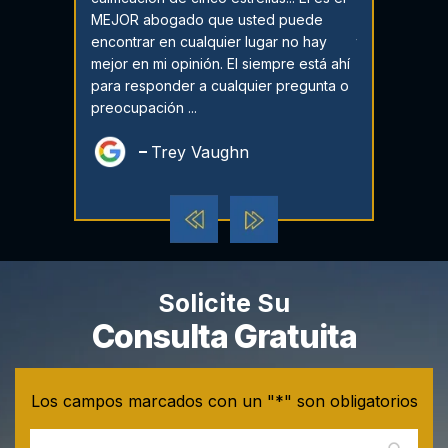
emas legales,
MEJOR abogado que usted puede
Mi hijo tiene
és y llegar a
encontrar en cualquier lugar no hay
tuvo tres del
an
mejor en mi opinión. El siempre está ahí
delito menor 
para responder a cualquier pregunta o
condicional....
preocupación ...
dili
Sol
Trey Vaughn
Solicite Su
Consulta Gratuita
Los campos marcados con un "*" son obligatorios
No