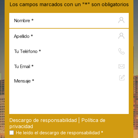
Los campos marcados con un "*" son obligatorios
No
Apel
Descargo de responsabilidad
|
Política de
privacidad
He leído el descargo de responsabilidad
*